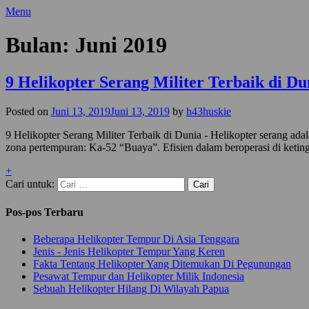
Menu
Bulan: Juni 2019
9 Helikopter Serang Militer Terbaik di Du
Posted on
Juni 13, 2019
Juni 13, 2019
by
h43huskie
9 Helikopter Serang Militer Terbaik di Dunia - Helikopter serang a
zona pertempuran: Ka-52 “Buaya”. Efisien dalam beroperasi di ketin
+
Cari untuk:
Pos-pos Terbaru
Beberapa Helikopter Tempur Di Asia Tenggara
Jenis - Jenis Helikopter Tempur Yang Keren
Fakta Tentang Helikopter Yang Ditemukan Di Pegunungan
Pesawat Tempur dan Helikopter Milik Indonesia
Sebuah Helikopter Hilang Di Wilayah Papua