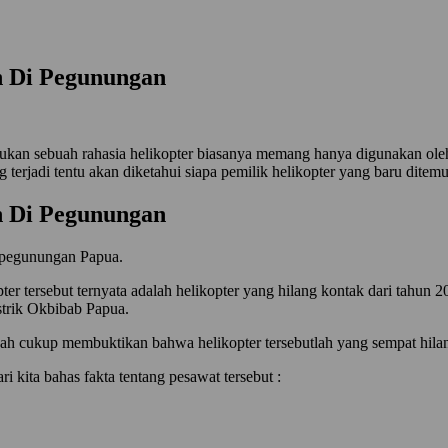
n Di Pegunungan
an sebuah rahasia helikopter biasanya memang hanya digunakan oleh mi
 terjadi tentu akan diketahui siapa pemilik helikopter yang baru ditem
n Di Pegunungan
h pegunungan Papua.
er tersebut ternyata adalah helikopter yang hilang kontak dari tahun 
strik Okbibab Papua.
h cukup membuktikan bahwa helikopter tersebutlah yang sempat hilang
 kita bahas fakta tentang pesawat tersebut :