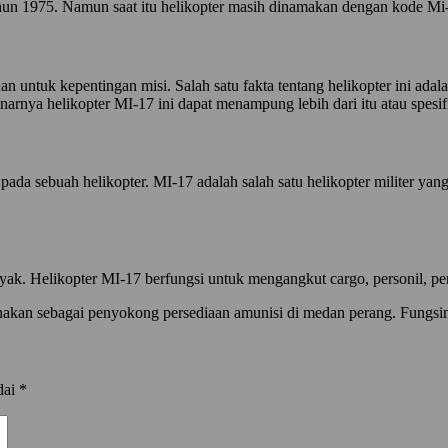
 tahun 1975. Namun saat itu helikopter masih dinamakan dengan kode 
han untuk kepentingan misi. Salah satu fakta tentang helikopter ini
rnya helikopter MI-17 ini dapat menampung lebih dari itu atau spesif
ada sebuah helikopter. MI-17 adalah salah satu helikopter militer ya
nyak. Helikopter MI-17 berfungsi untuk mengangkut cargo, personil, pe
unakan sebagai penyokong persediaan amunisi di medan perang. Fungsin
dai
*