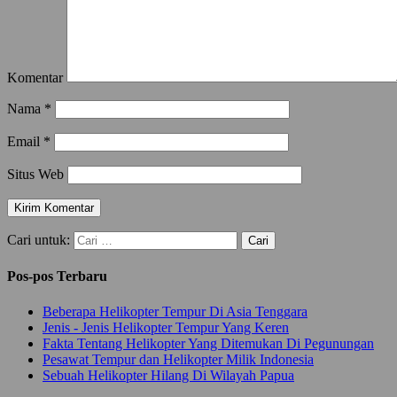
Komentar
Nama
*
Email
*
Situs Web
Cari untuk:
Pos-pos Terbaru
Beberapa Helikopter Tempur Di Asia Tenggara
Jenis - Jenis Helikopter Tempur Yang Keren
Fakta Tentang Helikopter Yang Ditemukan Di Pegunungan
Pesawat Tempur dan Helikopter Milik Indonesia
Sebuah Helikopter Hilang Di Wilayah Papua